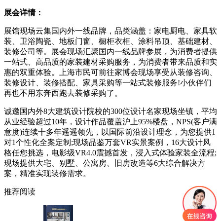
展会详情：
展馆现场云集国内外一线品牌，品类涵盖：家电厨电、家具软
装、卫浴陶瓷、地板门窗、橱柜衣柜、涂料吊顶、基础建材、
装修公司等。展会现场汇聚国内一线品牌参展，为消费者提供
一站式、高品质的家装建材采购服务，为消费者带来品质和实
惠的双重体验。上海市民可前往家博会现场享受从装修咨询、
装修设计、装修搭配、家具采购等一站式装修服务
!小伙伴们
再也不用东奔西跑去装修采购了。
诚邀国内外
8大建筑设计院校的300位设计名家现场坐镇，平均
从业经验超过10年，设计作品覆盖沪上95%楼盘，NPS(客户满
意度)连续十多年遥遥领先，以国际前沿设计理念，为您提供1
对1个性化全案定制;现场品鉴万套VR实景案例，16大设计风
格任您挑选，电影级VR4.0震撼首发，浸入式体验家装全流程;
现场提供大宅、别墅、公寓房、旧房改造等6大综合解决方
案，精准实现装修需求。
推荐阅读