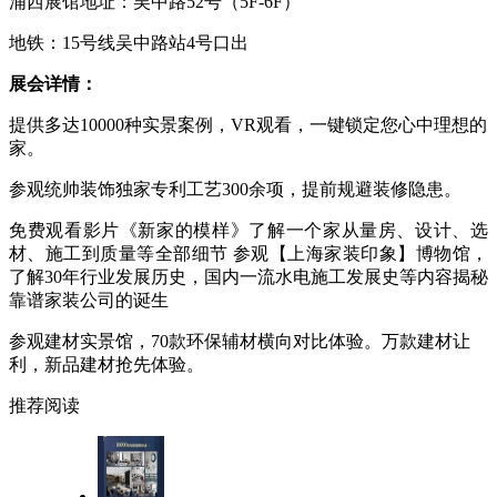
浦西展馆地址：吴中路
52号（5F-6F）
地铁：
15号线吴中路站4号口出
展会详情：
提供多达
10000种实景案例，
VR观看，一键锁定您心中理想的
家。
参观
统帅装饰独家专利工艺
300余项，提前规避装修隐患。
免费观看影片《新家的模样》了解一个家从量房、设计、选
材、施工到质量等全部细节
参观【上海家装印象】博物馆，
了解
30年行业发展历史，国内一流水电施工发展史等内容揭秘
靠谱家装公司的诞生
参观建材实景馆
，
70款环保辅材横向对比体验。万款建材让
利，新品建材抢先体验。
推荐阅读